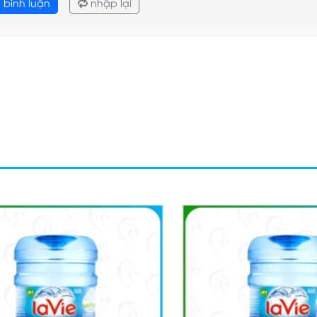
 bình luận
nhập lại
 sống trong xã hội xã Tân Vĩnh Lộc.