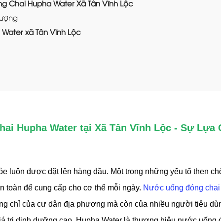
ng Chai Hupha Water Xã Tân Vĩnh Lộc
lượng
 Water xã Tân Vĩnh Lộc
ai Hupha Water tại Xã Tân Vĩnh Lộc - Sự Lựa
ỏe luôn được đặt lên hàng đầu. Một trong những yếu tố then ch
n toàn để cung cấp cho cơ thể mỗi ngày.
Nước uống đóng chai
ng chỉ của cư dân địa phương mà còn của nhiều người tiêu dù
iá trị dinh dưỡng cao, Hupha Water là thương hiệu nước uống 