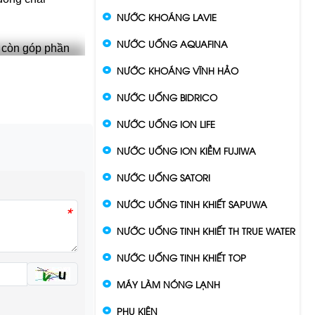
NƯỚC KHOÁNG LAVIE
NƯỚC UỐNG AQUAFINA
à còn góp phần
NƯỚC KHOÁNG VĨNH HẢO
a Water xã
NƯỚC UỐNG BIDRICO
NƯỚC UỐNG ION LIFE
ới
NƯỚC UỐNG ION KIỀM FUJIWA
liên tục mở
NƯỚC UỐNG SATORI
 Do đó, các
NƯỚC UỐNG TINH KHIẾT SAPUWA
*
tạo cùng các
NƯỚC UỐNG TINH KHIẾT TH TRUE WATER
NƯỚC UỐNG TINH KHIẾT TOP
ầu đa dạng
 nhựa cũng
MÁY LÀM NÓNG LẠNH
iển bền vững,
PHỤ KIỆN