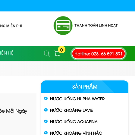
0
Hotline: 028. 66 591 591
IÊN HỆ
SẢN PHẨM
NƯỚC UỐNG HUPHA WATER
NƯỚC KHOÁNG LAVIE
hỏe Mỗi Ngày
NƯỚC UỐNG AQUAFINA
NƯỚC KHOÁNG VĨNH HẢO