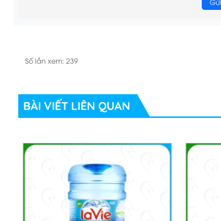
Gửi
góp phần nâng cao ý thức cộng đồng về bảo vệ môi trường
Số lần xem: 239
BÀI VIẾT LIÊN QUAN