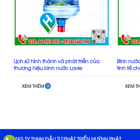
Lịch sử hình thành và phát triển của
Bình nước
thương hiệu bình nước Lavie
tinh tế c
XEM THÊM
XEM T
CÔNG TY TNHH ĐẦU TƯ PHÁT TRIỂN HUỲNH PHÁT