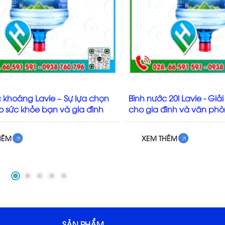
 khoáng Lavie – Sự lựa chọn
Bình nước 20l Lavie - Giải
ho sức khỏe bạn và gia đình
cho gia đình và văn ph
HÊM
XEM THÊM
SẢN PHẨM