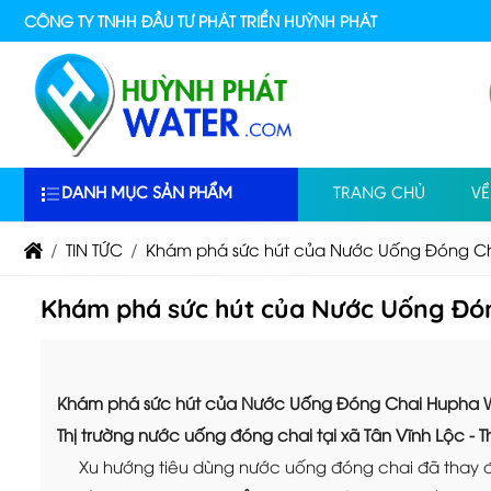
CÔNG TY TNHH ĐẦU TƯ PHÁT TRIỂN HUỲNH PHÁT
DANH MỤC SẢN PHẨM
TRANG CHỦ
VỀ
TIN TỨC
Khám phá sức hút của Nước Uống Đóng Cha
Khám phá sức hút của Nước Uống Đón
Khám phá sức hút của Nước Uống Đóng Chai Hupha Wa
Thị trường nước uống đóng chai tại xã Tân Vĩnh Lộc -
Xu hướng tiêu dùng nước uống đóng chai đã thay đ