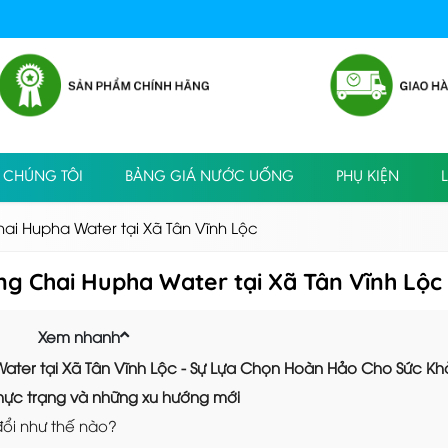
 CHÚNG TÔI
BẢNG GIÁ NƯỚC UỐNG
PHỤ KIỆN
L
i Hupha Water tại Xã Tân Vĩnh Lộc
g Chai Hupha Water tại Xã Tân Vĩnh Lộc
Xem nhanh
ter tại Xã Tân Vĩnh Lộc - Sự Lựa Chọn Hoàn Hảo Cho Sức K
 Thực trạng và những xu hướng mới
ổi như thế nào?