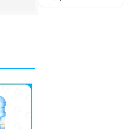
Bình nước 20 lít Lavie - Giải pháp tiện lợi
cho gia đình và văn phòng lớn
XEM THÊM