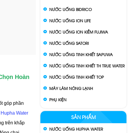
NƯỚC UỐNG BIDRICO
NƯỚC UỐNG ION LIFE
NƯỚC UỐNG ION KIỀM FUJIWA
NƯỚC UỐNG SATORI
NƯỚC UỐNG TINH KHIẾT SAPUWA
NƯỚC UỐNG TINH KHIẾT TH TRUE WATER
 Chọn Hoàn
NƯỚC UỐNG TINH KHIẾT TOP
MÁY LÀM NÓNG LẠNH
PHỤ KIỆN
ốt góp phần
 Hupha Water
SẢN PHẨM
ng trên khắp
NƯỚC UỐNG HUPHA WATER
đóng chai