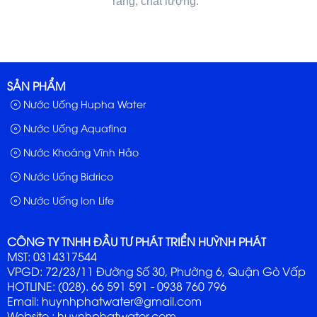
ràng, chất lượng.
SẢN PHẨM
Nước Uống Hupha Water
Nước Uống Aquafina
Nước Khoáng Vĩnh Hảo
Nước Uống Bidrico
Nước Uống Ion Life
CÔNG TY TNHH ĐẦU TƯ PHÁT TRIỂN HUỲNH PHÁT
MST: 0314317544
VPGD: 72/23/11 Đường Số 30, Phường 6, Quận Gò Vấp
HOTLINE: (028). 66 591 591 - 0938 760 796
Email: huynhphatwater@gmail.com
Website :
huynhphatwater.com