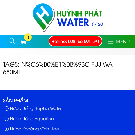
0
MENU
Hotline: 028. 66 591 591
TAGS: N%C6%B0%E1%BB%9BC FUJIWA
680ML
SẢN PHẨM
Nước Uống Hupha Water
Nước Uống Aquafina
Nước Khoáng Vĩnh Hảo