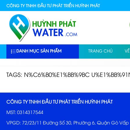
CÔNG TY TNHH ĐẦU TƯ PHÁT TRIỂN HUỲNH PHÁT
DANH MỤC SẢN PHẨM
TRANG CHỦ
VỀ
TAGS: N%C6%B0%E1%BB%9BC U%E1%BB%9
CÔNG TY TNHH ĐẦU TƯ PHÁT TRIỂN HUỲNH PHÁT
MST: 0314317544
VPGD: 72/23/11 Đường Số 30, Phường 6, Quận Gò Vấp