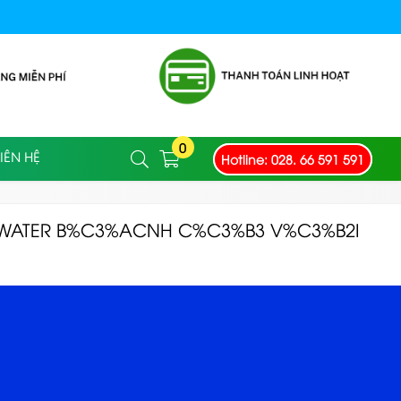
0
Hotline: 028. 66 591 591
IÊN HỆ
WATER B%C3%ACNH C%C3%B3 V%C3%B2I