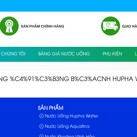
 CHÚNG TÔI
BẢNG GIÁ NƯỚC UỐNG
PHỤ KIỆN
L
1NG %C4%91%C3%B3NG B%C3%ACNH HUPHA 
SẢN PHẨM
Nước Uống Hupha Water
Nước Uống Aquafina
Nước Khoáng Vĩnh Hảo