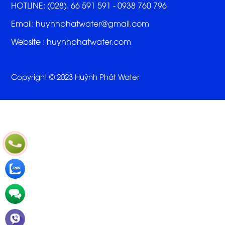
HOTLINE: (028). 66 591 591 - 0938 760 796
Email: huynhphatwater@gmail.com
Website :
huynhphatwater.com
Copyright © 2023 Huỳnh Phát Water