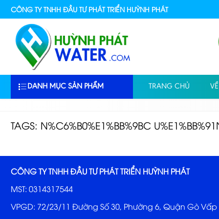
CÔNG TY TNHH ĐẦU TƯ PHÁT TRIỂN HUỲNH PHÁT
DANH MỤC SẢN PHẨM
TRANG CHỦ
VỀ
TAGS: N%C6%B0%E1%BB%9BC U%E1%BB%91N
CÔNG TY TNHH ĐẦU TƯ PHÁT TRIỂN HUỲNH PHÁT
MST: 0314317544
VPGD: 72/23/11 Đường Số 30, Phường 6, Quận Gò Vấp