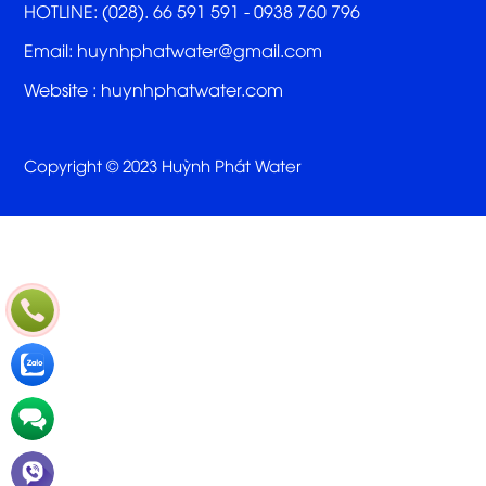
HOTLINE: (028). 66 591 591 - 0938 760 796
Email: huynhphatwater@gmail.com
Website :
huynhphatwater.com
Copyright © 2023 Huỳnh Phát Water