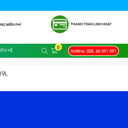
0
Hotline: 028. 66 591 591
IÊN HỆ
19L