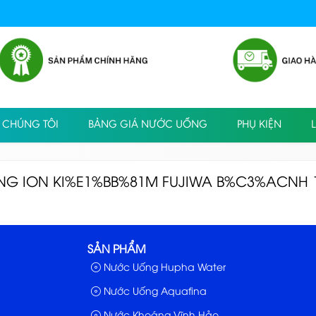
 CHÚNG TÔI
BẢNG GIÁ NƯỚC UỐNG
PHỤ KIỆN
L
G ION KI%E1%BB%81M FUJIWA B%C3%ACNH 
SẢN PHẨM
Nước Uống Hupha Water
Nước Uống Aquafina
Nước Khoáng Vĩnh Hảo