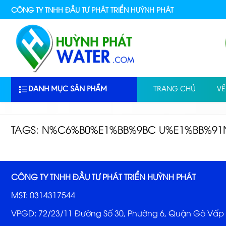
CÔNG TY TNHH ĐẦU TƯ PHÁT TRIỂN HUỲNH PHÁT
DANH MỤC SẢN PHẨM
TRANG CHỦ
VỀ
TAGS: N%C6%B0%E1%BB%9BC U%E1%BB%91N
CÔNG TY TNHH ĐẦU TƯ PHÁT TRIỂN HUỲNH PHÁT
MST: 0314317544
VPGD: 72/23/11 Đường Số 30, Phường 6, Quận Gò Vấp