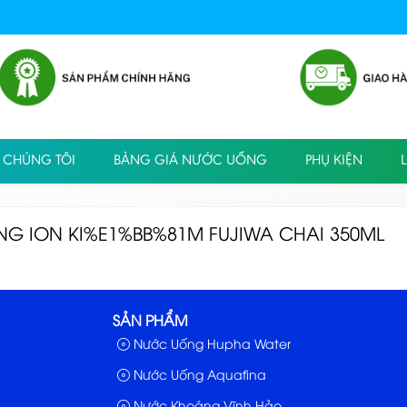
 CHÚNG TÔI
BẢNG GIÁ NƯỚC UỐNG
PHỤ KIỆN
L
G ION KI%E1%BB%81M FUJIWA CHAI 350ML
SẢN PHẨM
Nước Uống Hupha Water
Nước Uống Aquafina
Nước Khoáng Vĩnh Hảo