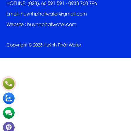
HOTLINE: (028). 66 591 591 - 0938 760 796
Email: huynhphatwater@gmail.com
Website :
huynhphatwater.com
Copyright © 2023 Huỳnh Phát Water