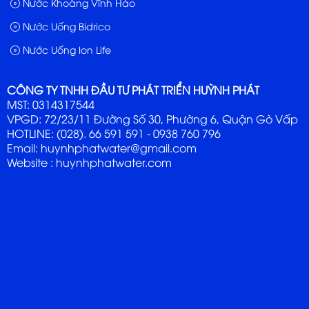
Nước Khoáng Vĩnh Hảo
Nước Uống Bidrico
Nước Uống Ion Life
CÔNG TY TNHH ĐẦU TƯ PHÁT TRIỂN HUỲNH PHÁT
MST: 0314317544
VPGD: 72/23/11 Đường Số 30, Phường 6, Quận Gò Vấp
HOTLINE: (028). 66 591 591 - 0938 760 796
Email: huynhphatwater@gmail.com
Website :
huynhphatwater.com