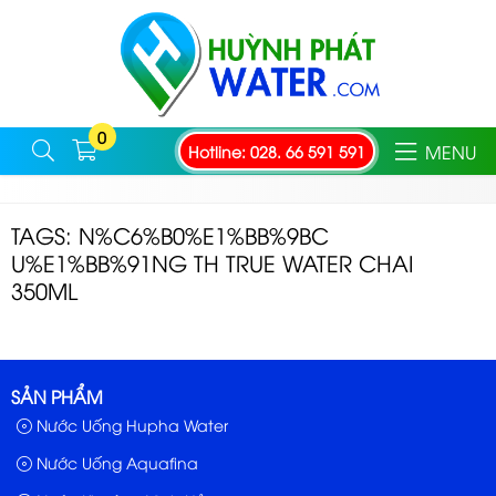
0
MENU
Hotline: 028. 66 591 591
TAGS: N%C6%B0%E1%BB%9BC
U%E1%BB%91NG TH TRUE WATER CHAI
350ML
SẢN PHẨM
Nước Uống Hupha Water
Nước Uống Aquafina