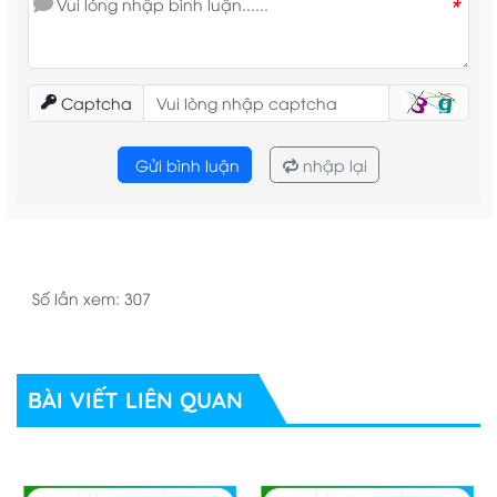
*
Ngoài giá bán thông thường, nhiều cửa hàng và siêu thị
cũng áp dụng các chương trình khuyến mãi để thu hút
khách hàng. Chẳng hạn, bạn có thể nhận được ưu đãi
Captcha
khi mua sỉ hoặc khi tham gia các chương trình mua 1 tặng
1. Điều này giúp giá thành thực tế có thể giảm xuống,
Gửi bình luận
nhập lại
mang đến sự tiết kiệm cho người tiêu dùng.
Số lần xem: 307
BÀI VIẾT LIÊN QUAN