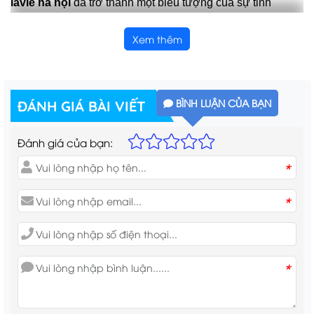
lavie hà nội
đã trở thành một biểu tượng của sự tinh
khiết, tiện lợi và ý thức bảo vệ môi trường. Với xuất phát
Xem thêm
từ thiên nhiên trong lành, nước Lavie không chỉ đơn
thuần là một loại đồ uống thông thường mà còn thể hiện
phong cách sống khỏe mạnh, bền vững và đậm nét văn
BÌNH LUẬN CỦA BẠN
ĐÁNH GIÁ BÀI VIẾT
hóa của người Việt.
Đánh giá của bạn:
Nước Lavie Hà Nội - Biểu tượng của sự tự
*
nhiên và chất lượng cao
*
Nhắc đến
nước lavie hà nội
, ta nghĩ ngay đến một
thương hiệu nổi bật, được nhiều khách hàng yêu thích và
tin dùng. Không chỉ sở hữu nguồn nước khoáng tự nhiên
*
tinh khiết, Lavie còn đa dạng về sản phẩm, phù hợp với
nhu cầu của từng nhóm đối tượng khách hàng, từ trẻ nhỏ