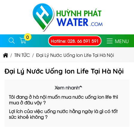
0
MENU
Hotline: 028. 66 591 591
TIN TỨC
Đại Lý Nước Uống Ion Life Tại Hà Nội
Đại Lý Nước Uống Ion Life Tại Hà Nội
Xem nhanh
Tôi đang ở hà nội muốn mua nước uống ion life thì
mua ở đâu vậy ?
Lợi ích của việc uống nước hằng ngày là gì có tốt
sức khoẻ không ?