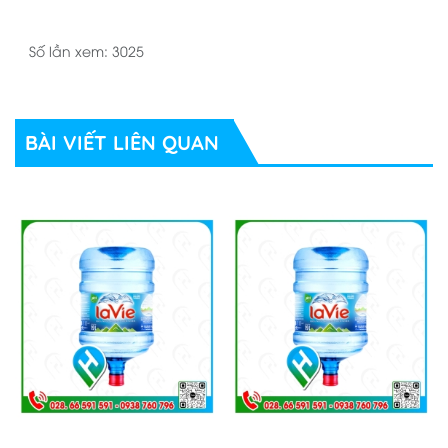
Số lần xem: 3025
BÀI VIẾT LIÊN QUAN
khi bạn đang làm việc tại hà nội cũng như đang sinh sống
tại đây muốn chọn cho người thân cũng như cho cơ quan
mình mà không biết số điện thoại nào cũng như là đại lý