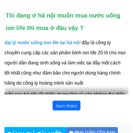
Tôi đang ở hà nội muốn mua nước uống
ion life thì mua ở đâu vậy ?
đại lý nước uống ion life tại hà nội
đây là công ty
chuyên cung cấp các sản phẩm bình ion life 20 lít cho mọi
người dân đang sinh sống và làm việc tại đây một cách
tốt nhất cũng như đảm bảo cho người dùng hàng chính
hãng do công ty hoàng mình sản xuất
hiện nay hà nội rất nhiều trung tâm và văn phòng đại diện
tại đây nên nọi người cần một sản phẩm nước ion
Xem thêm
life đảm bảo cho người dùng không biết gọi ở đâu cũng
như loại nước nào thì hãy đến với
đại lý nước uống ion
BÌNH LUẬN CỦA BẠN