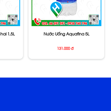
ai 1,5L
Nước Uống Aquafina 5L
131.000 đ
ì vậy ?