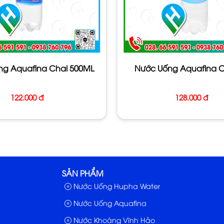
ng Aquafina Chai 500ML
Nước Uống Aquafina Ch
122.000 đ
128.000 đ
ina mà Huỳnh Phát Water cung cấp là g
SẢN PHẨM
Nước Uống Hupha Water
Nước Uống Aquafina
Nước Khoáng Vĩnh Hảo