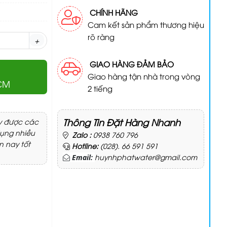
CHÍNH HÃNG
Cam kết sản phẩm thương hiệu
rõ ràng
+
GIAO HÀNG ĐẢM BẢO
Giao hàng tận nhà trong vòng
HCM
2 tiếng
Thông Tin Đặt Hàng Nhanh
y được các
dụng nhiều
Zalo :
0938 760 796
n nay tốt
Hotline:
(028). 66 591 591
huynhphatwater@gmail.com
Email: