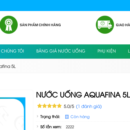
 CHÚNG TÔI
BẢNG GIÁ NƯỚC UỐNG
PHỤ KIỆN
L
fina 5L
NƯỚC UỐNG AQUAFINA 5L
5.0/5
(1 đánh giá)
Trạng thái:
Còn hàng
Số lần xem:
2222