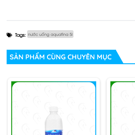
Quy Cách: Thùng 4 chai
Đặc Tính: Nước tinh khiết, ngọt, dễ uống.
Hãng SX: Cty Pepsico Việt Nam
Suất Xứ: Việt Nam
nước uống aquafina 5l
Tags:
Bảo Quản: Để nơi khô mát, tránh ánh sáng trực tiếp của tia 
SẢN PHẨM CÙNG CHUYÊN MỤC