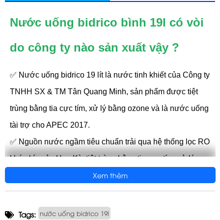
Nước uống bidrico bình 19l có vòi
do công ty nào sản xuất vậy ?
✅ Nước uống bidrico 19 lít là nước tinh khiết của Công ty
TNHH SX & TM Tân Quang Minh, sản phẩm được tiệt
trùng bằng tia cực tím, xử lý bằng ozone và là nước uống
tài trợ cho APEC 2017.
✅ Nguồn nước ngầm tiêu chuẩn trải qua hệ thống lọc RO
khép kín của Hoa Kỳ, tiệt trùng bằng tia cực tím, xử lý
Xem thêm
bằng ozone và quy trình đóng bình 20L tự động.
✅ Nước suối Bidrico là sản phẩm nước tinh khiết bán
chạy hàng đầu của Công ty Tân Quang Minh, nước uống
nước uống bidrico 19l
Tags: