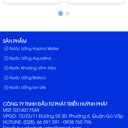
SẢN PHẨM
Nước Uống Hupha Water
Nước Uống Aquafina
Nước Khoáng Vĩnh Hảo
Nước Uống Bidrico
Nước Uống Ion Life
CÔNG TY TNHH ĐẦU TƯ PHÁT TRIỂN HUỲNH PHÁT
MST: 0314317544
VPGD: 72/23/11 Đường Số 30, Phường 6, Quận Gò Vấp
Các loại Nước uống Bidrico mà Huỳnh Phát Water
HOTLINE: (028). 66 591 591 - 0938 760 796
Email: huynhphatwater@gmail.com