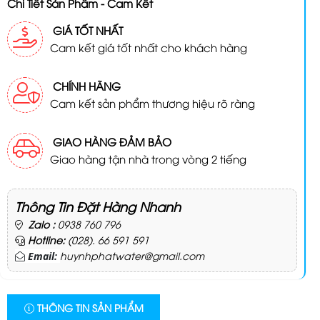
Chi Tiết Sản Phẩm - Cam Kết
GIÁ TỐT NHẤT
Cam kết giá tốt nhất cho khách hàng
CHÍNH HÃNG
Cam kết sản phẩm thương hiệu rõ ràng
GIAO HÀNG ĐẢM BẢO
Giao hàng tận nhà trong vòng 2 tiếng
Thông Tin Đặt Hàng Nhanh
Zalo :
0938 760 796
Hotline:
(028). 66 591 591
huynhphatwater@gmail.com
Email:
THÔNG TIN SẢN PHẨM