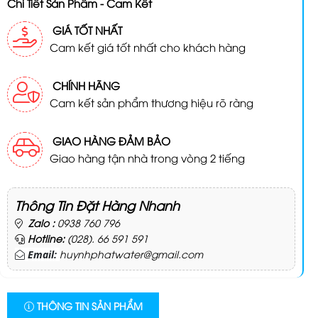
Chi Tiết Sản Phẩm - Cam Kết
GIÁ TỐT NHẤT
Cam kết giá tốt nhất cho khách hàng
CHÍNH HÃNG
Cam kết sản phẩm thương hiệu rõ ràng
GIAO HÀNG ĐẢM BẢO
Giao hàng tận nhà trong vòng 2 tiếng
Thông Tin Đặt Hàng Nhanh
Zalo :
0938 760 796
Hotline:
(028). 66 591 591
huynhphatwater@gmail.com
Email:
THÔNG TIN SẢN PHẨM