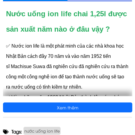
Nước uống ion life chai 1,25l được
sản xuất năm nào ở đâu vậy ?
✅ Nước ion life là một phát minh của các nhà khoa học
Nhật Bản cách đây 70 năm và vào năm 1952 tiến
sĩ Machisue Suwa đã nghiên cứu đã nghiên cứu ra thành
công một công nghệ ion để tạo thành nước uống sẽ tạo
ra nước uống có tính kiềm tự nhiên.
✅ Vào những năm 1960 Nhật Bản thành lập các y bác
Xem thêm
sĩ để nghiện cứu và tạo ra các sản phẩm nước uống ion
kiềm giúp cho mọi người có thể lựa chọn một sản phẩm
tốt cho sức khoẻ.
nước uống ion life
Tags: