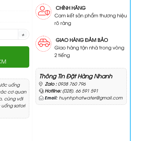
CHÍNH HÃNG
Cam kết sản phẩm thương hiệu
rõ ràng
+
GIAO HÀNG ĐẢM BẢO
Giao hàng tận nhà trong vòng
2 tiếng
HCM
Thông Tin Đặt Hàng Nhanh
Zalo :
0938 760 796
nước uống
Hotline:
(028). 66 591 591
các cơ quan
huynhphatwater@gmail.com
Email:
o, cùng với
 uống satori