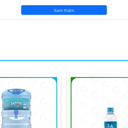
Xem thêm
ớc uống đóng bình satori 20l như th
ng công nghệ hoàn lưu khoáng sRO (Selective Reverse Osmosis)
iêu lọc UF (Ultra Filtration) từ Nhật Bản, cùng hệ thống thẩm
atori cam kết đặt vấn đề chất lượng và an toàn sức khỏe ngườ
y trình khép kín, đặc biệt với chai/bình của Satori được áp dụng
thế nào ?