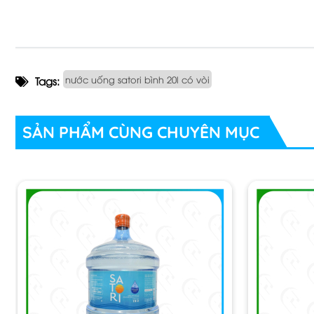
phẩm nước uống đóng chai Satori hiện nay.
Những công đoạn hình thành nên nư
nước uống satori bình 20l có vòi
Tags:
✅ Nước uống tinh khiết Satori là đơn vị tiên phong áp dụ
khoáng tự nhiên có sẵn trong nước, được xử lý qua màng s
SẢN PHẨM CÙNG CHUYÊN MỤC
tím với Ozon.
✅ Hiện nay cùng với sự quan tâm đến sức khỏe Nước suối S
ngặt trong việc xử lý nước, chiết rót đóng chai/bình với qu
Nước uống đóng bình satori 20lit được sản xuất như 
- Tên SP: Nước uống Satori
- Dung Tích: 19L