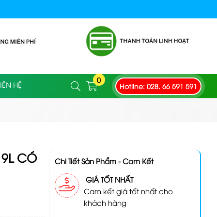
0
Hotline: 028. 66 591 591
IÊN HỆ
19L CÓ
Chi Tiết Sản Phẩm - Cam Kết
GIÁ TỐT NHẤT
Cam kết giá tốt nhất cho
khách hàng