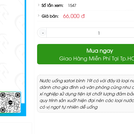
Số lần xem:
1547
66,000 đ
Giá bán:
-
Mua ngay
Giao Hàng Miễn Phí Tại Tp.
Nước uống satori bình 19l có vòi đây là loại 
dành cho gia đình và văn phòng cũng như 
xí nghiệp sử dụng tiện lợi chất lượng đảm bả
quy trình sản xuất hiện đại nên các loại nước
có vị ngọt tự nhiên dễ uống