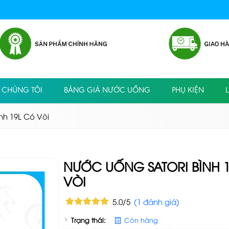
 CHÚNG TÔI
BẢNG GIÁ NƯỚC UỐNG
PHỤ KIỆN
L
nh 19L Có Vòi
NƯỚC UỐNG SATORI BÌNH 
VÒI
5.0/5
(1 đánh giá)
Trạng thái:
Còn hàng