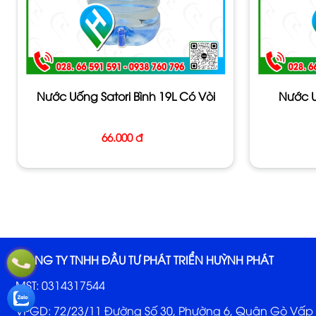
- Quy Cách: Bình vòi
- Đặc Tính:
vị
thanh ngọt, dễ uống và đặc biệt rất tốt cho s
Nước Uống Satori Bình 19L Có Vòi
Nước U
- Hãng SX: Công ty CP Đầu tư và Thương mại Satori
- Xuất Xứ: Việt Nam
66.000 đ
- Bảo Quản: Để nơi khô mát, tránh ánh sáng trực tiếp của ti
CÔNG TY TNHH ĐẦU TƯ PHÁT TRIỂN HUỲNH PHÁT
MST: 0314317544
VPGD: 72/23/11 Đường Số 30, Phường 6, Quận Gò Vấp