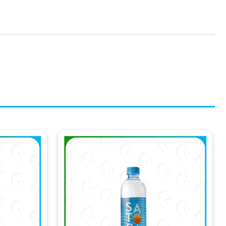
ế nào ?
 đầu tiên tại Việt Nam, giúp giữ lại một phần hàm lượng
 thấu ngược RO (Reverse Osmosis), khử trùng bằng tia cực
i tiêu dùng lên hàng đầu. Satori luôn tuân thủ nghiêm
 theo tiêu chuẩn xử lý nước và súc rửa vệ sinh khắt khe.