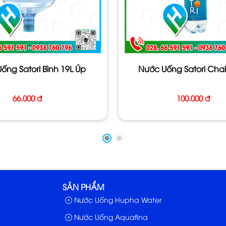
ức khỏe
ống Satori Bình 19L Úp
Nước Uống Satori Cha
66.000 đ
100.000 đ
a mặt trời.
SẢN PHẨM
Nước Uống Hupha Water
Nước Uống Aquafina