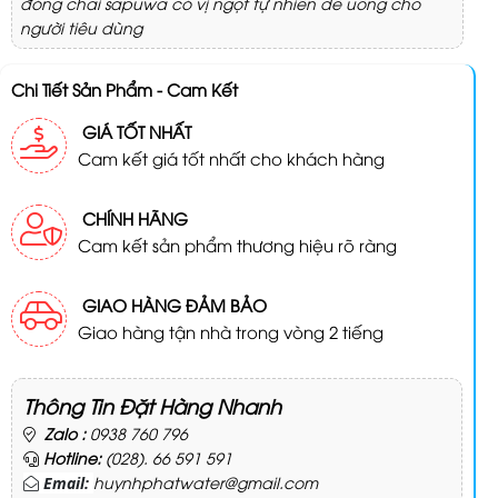
đóng chai sapuwa có vị ngọt tự nhiên dễ uống cho
người tiêu dùng
Chi Tiết Sản Phẩm - Cam Kết
GIÁ TỐT NHẤT
Cam kết giá tốt nhất cho khách hàng
CHÍNH HÃNG
Cam kết sản phẩm thương hiệu rõ ràng
GIAO HÀNG ĐẢM BẢO
Giao hàng tận nhà trong vòng 2 tiếng
Thông Tin Đặt Hàng Nhanh
Zalo :
0938 760 796
Hotline:
(028). 66 591 591
huynhphatwater@gmail.com
Email: