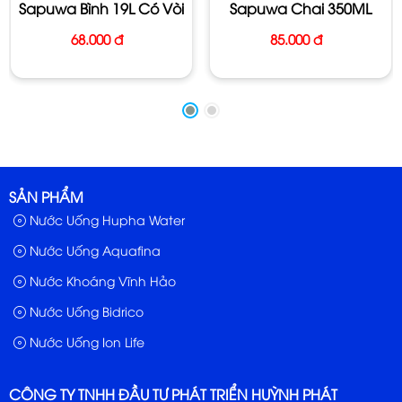
Sapuwa Bình 19L Có Vòi
Sapuwa Chai 350ML
TNHH Nước tinh khiết Sài Gòn đã đạt được các chứng
68.000 đ
85.000 đ
nhận về hệ thống quản lý chất lượng chứng nhận an toàn
thực phẩm ISO 22000:2018/HACCP, An toàn thực phẩm
SQF2000 và chứng nhận sản phẩm chất lượng từ U.S.
Army Public Health Center.
✅ Hiện Sapuwa đã sở hữu được đội ngũ chuyên nghiệp
SẢN PHẨM
với nhiều năm kinh nghiệm nên cho ra đời nhiều sản
Nước Uống Hupha Water
phẩm Nước uống Sapuwa với các sản phẩm chất
Nước Uống Aquafina
lượng.
Nước Khoáng Vĩnh Hảo
Nước uống đóng chai sapuwa 500ml được bảo quản
Nước Uống Bidrico
như thế nào và thùng bao nhiêu chai ?
Nước Uống Ion Life
- Tên SP: Nước uống Sapuwa
- Dung Tích: chai 500ml
CÔNG TY TNHH ĐẦU TƯ PHÁT TRIỂN HUỲNH PHÁT