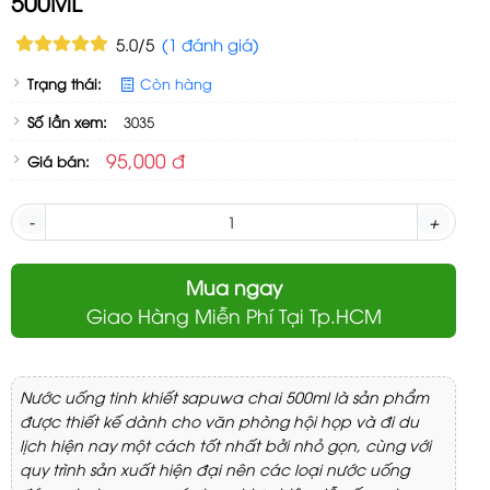
500ML
5.0/5
(1 đánh giá)
Trạng thái:
Còn hàng
Số lần xem:
3035
95,000 đ
Giá bán:
-
+
Mua ngay
Giao Hàng Miễn Phí Tại Tp.HCM
Nước uống tinh khiết sapuwa chai 500ml là sản phẩm
được thiết kế dành cho văn phòng hội họp và đi du
lịch hiện nay một cách tốt nhất bởi nhỏ gọn, cùng với
quy trình sản xuất hiện đại nên các loại nước uống