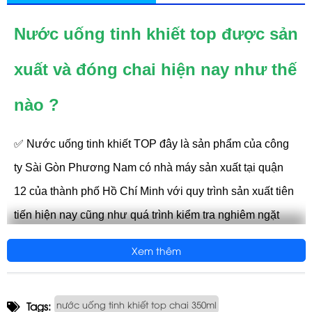
Nước uống tinh khiết top được sản
xuất và đóng chai hiện nay như thế
nào ?
✅ Nước uống tinh khiết TOP
đây là sản phẩm của công
ty Sài Gòn Phương Nam có nhà máy sản xuất tại quận
12 của thành phố Hồ Chí Minh với quy trình sản xuất tiên
tiến hiện nay cũng như quá trình kiểm tra nghiêm ngặt
nên sản phẩm nước uống top có vị ngọt tự nhiên dễ
Xem thêm
uống.
✅ Thùng nước tinh khiết Top lấy từ nguồn nước ngầm
nước uống tinh khiết top chai 350ml
Tags:
được sản xuất trên thiết bị hiện đại, xử lý qua hệ thống