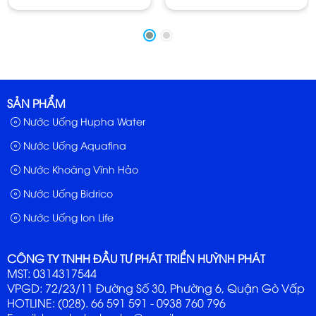
- Đặc Tính: Vị ngọt tự nhiên và không có hậu vị
- Hãng SX: Công ty Sài Gòn Phương Nam
- Xuất Xứ: Việt Nam
- Bảo Quản: Để nơi khô mát, tránh ánh sáng trực tiếp của
SẢN PHẨM
tia mặt trời.
Nước Uống Hupha Water
Nước Uống Aquafina
Nước Khoáng Vĩnh Hảo
Nước Uống Bidrico
Nước Uống Ion Life
CÔNG TY TNHH ĐẦU TƯ PHÁT TRIỂN HUỲNH PHÁT
MST: 0314317544
VPGD: 72/23/11 Đường Số 30, Phường 6, Quận Gò Vấp
HOTLINE: (028). 66 591 591 - 0938 760 796