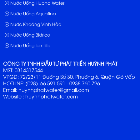
Nước Uống Hupha Water
Nước Uống Aquafina
Nước Khoáng Vĩnh Hảo
Nước Uống Bidrico
Nước Uống Ion Life
CÔNG TY TNHH ĐẦU TƯ PHÁT TRIỂN HUỲNH PHÁT
MST: 0314317544
VPGD: 72/23/11 Đường Số 30, Phường 6, Quận Gò Vấp
HOTLINE: (028). 66 591 591 - 0938 760 796
Email: huynhphatwater@gmail.com
Website :
huynhphatwater.com