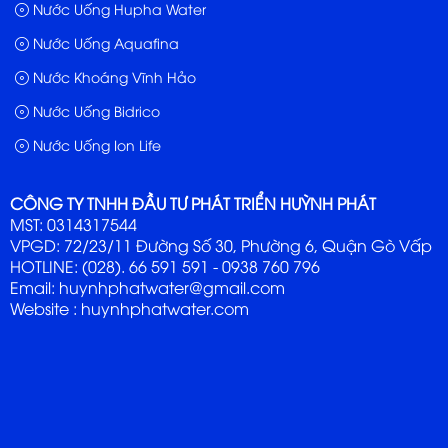
Nước Uống Hupha Water
Nước Uống Aquafina
Nước Khoáng Vĩnh Hảo
Nước Uống Bidrico
Nước Uống Ion Life
CÔNG TY TNHH ĐẦU TƯ PHÁT TRIỂN HUỲNH PHÁT
MST: 0314317544
VPGD: 72/23/11 Đường Số 30, Phường 6, Quận Gò Vấp
HOTLINE: (028). 66 591 591 - 0938 760 796
Email: huynhphatwater@gmail.com
Website :
huynhphatwater.com