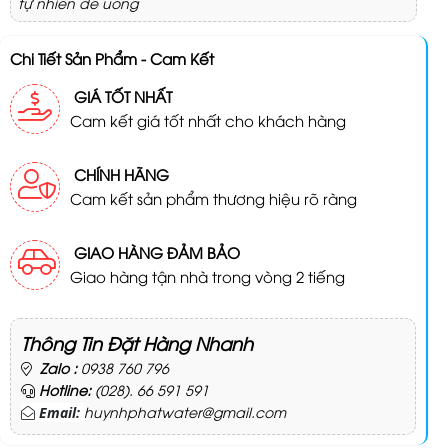
tự nhiên dễ uống
Chi Tiết Sản Phẩm - Cam Kết
GIÁ TỐT NHẤT
Cam kết giá tốt nhất cho khách hàng
CHÍNH HÃNG
Cam kết sản phẩm thương hiệu rõ ràng
GIAO HÀNG ĐẢM BẢO
Giao hàng tận nhà trong vòng 2 tiếng
Thông Tin Đặt Hàng Nhanh
Zalo :
0938 760 796
Hotline:
(028). 66 591 591
huynhphatwater@gmail.com
Email: