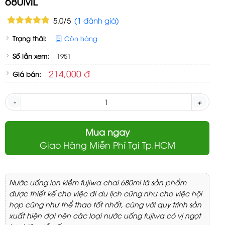
680ML
5.0/5
(1 đánh giá)
Trạng thái:
Còn hàng
Số lần xem:
1951
214,000 đ
Giá bán:
-
+
Mua ngay
Giao Hàng Miễn Phí Tại Tp.HCM
Nước uống ion kiềm fujiwa chai 680ml là sản phẩm
được thiết kế cho việc đi du lịch cũng như cho việc hội
họp cũng như thể thao tốt nhất, cùng với quy trình sản
xuất hiện đại nên các loại nước uống fujiwa có vị ngọt