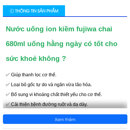
THÔNG TIN SẢN PHẨM
Nước uống ion kiềm fujiwa chai
680ml uống hằng ngày có tốt cho
sức khoẻ không ?
✅ Giúp thanh lọc cơ thể.
✅ Loại bỏ gốc tự do và ngăn vừa lão hóa.
✅ Bổ sung vi khoáng chất thiết yếu cho cơ thể.
✅ Cải thiện bệnh đường ruột và dạ dày.
✅ Nước uống I-on kiềm Fujiwa được khai thác từ mạch
Xem thêm
nước ngầm có độ sâu 200m, qua dây chuyền công nghệ