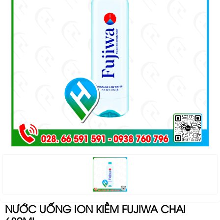
NƯỚC UỐNG ION KIỀM FUJIWA CHAI