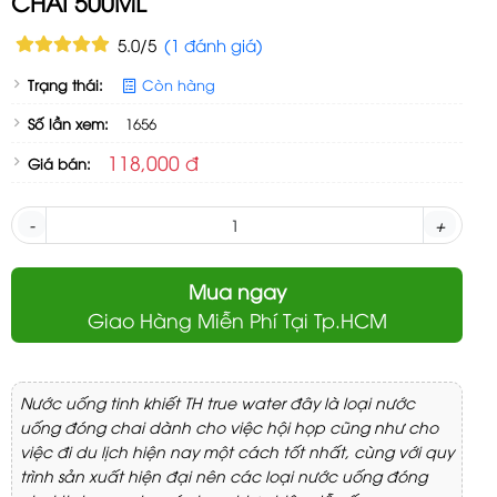
CHAI 500ML
5.0/5
(1 đánh giá)
Trạng thái:
Còn hàng
Số lần xem:
1656
118,000 đ
Giá bán:
-
+
Mua ngay
Giao Hàng Miễn Phí Tại Tp.HCM
Nước uống tinh khiết TH true water đây là loại nước
uống đóng chai dành cho việc hội họp cũng như cho
việc đi du lịch hiện nay một cách tốt nhất, cùng với quy
trình sản xuất hiện đại nên các loại nước uống đóng