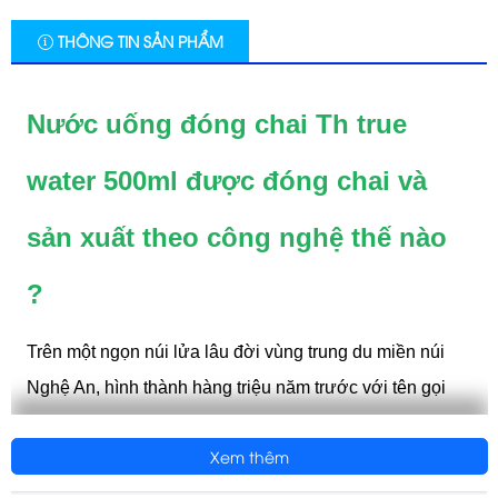
THÔNG TIN SẢN PHẨM
Nước uống đóng chai Th true
water 500ml được đóng chai và
sản xuất theo công nghệ thế nào
?
Trên một ngọn núi lửa lâu đời vùng trung du miền núi
Nghệ An, hình thành hàng triệu năm trước với tên gọi
Núi Tiên, những đám mây trong lành mang cơn mưa
Xem thêm
nhiệt đới tưới mát thảm thực vật nguyên sơ, ngấm sâu
qua tầng tầng lớp lớp đá núi lửa bazan olivin, lọc đi