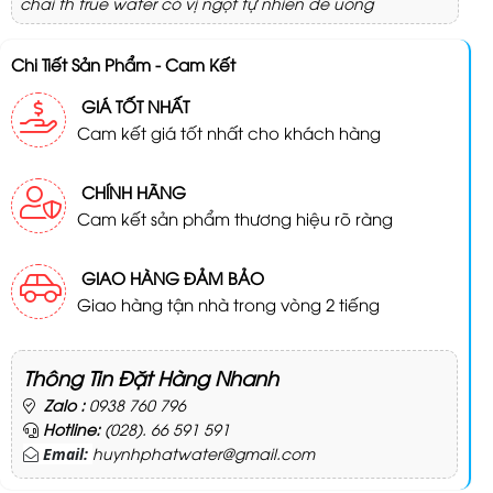
chai th true water có vị ngọt tự nhiên dễ uống
Chi Tiết Sản Phẩm - Cam Kết
GIÁ TỐT NHẤT
Cam kết giá tốt nhất cho khách hàng
CHÍNH HÃNG
Cam kết sản phẩm thương hiệu rõ ràng
GIAO HÀNG ĐẢM BẢO
Giao hàng tận nhà trong vòng 2 tiếng
Thông Tin Đặt Hàng Nhanh
Zalo :
0938 760 796
Hotline:
(028). 66 591 591
huynhphatwater@gmail.com
Email: