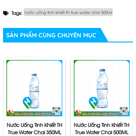
những bụi bẩn và tạp chất, hình thành nguồn nước
nước uống tinh khiết th true water chai 500ml
Tags:
ngầm tự nhiên, mát lành. Qua hàng ngàn năm, dòng
nước ngầm được các lớp đá bazan bao bọc, cách li với
SẢN PHẨM CÙNG CHUYÊN MỤC
môi trường bên ngoài nên rất sạch, tinh khiết, ngọt lành,
có thể uống trực tiếp.
Được sản xuất hoàn toàn tự nhiên cũng như các loại
Nước Tinh Khiết TH True Water có vị ngọt tự nhiên tốt
cho sức khoẻ mọi người, vì sản xuất từ nguồn nước
ngầm của núi lửa vì thế mọi sản phẩm của Nước Tinh
Khiết TH True Water được sản xuất theo quy trình hiện
đại nhất.
Dây chuyền tự động hóa, hoàn toàn khép kín, đồng bộ
Nước Uống Tinh Khiết TH
Nước Uống Tinh Khiết TH
từ hệ thống xử lý nước đến chiết rót và đóng chai.
True Water Chai 350ML
True Water Chai 500ML