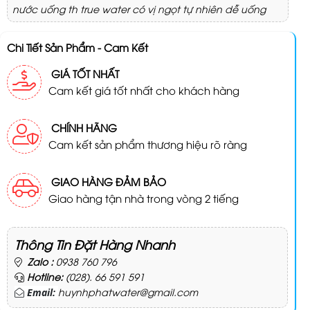
nước uống th true water có vị ngọt tự nhiên dễ uống
Chi Tiết Sản Phẩm - Cam Kết
GIÁ TỐT NHẤT
Cam kết giá tốt nhất cho khách hàng
CHÍNH HÃNG
Cam kết sản phẩm thương hiệu rõ ràng
GIAO HÀNG ĐẢM BẢO
Giao hàng tận nhà trong vòng 2 tiếng
Thông Tin Đặt Hàng Nhanh
Zalo :
0938 760 796
Hotline:
(028). 66 591 591
huynhphatwater@gmail.com
Email: