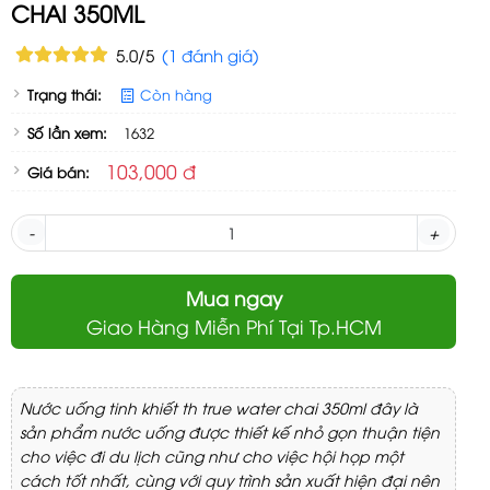
CHAI 350ML
5.0/5
(1 đánh giá)
Trạng thái:
Còn hàng
Số lần xem:
1632
103,000 đ
Giá bán:
-
+
Mua ngay
Giao Hàng Miễn Phí Tại Tp.HCM
Nước uống tinh khiết th true water chai 350ml đây là
sản phẩm nước uống được thiết kế nhỏ gọn thuận tiện
cho việc đi du lịch cũng như cho việc hội họp một
cách tốt nhất, cùng với quy trình sản xuất hiện đại nên