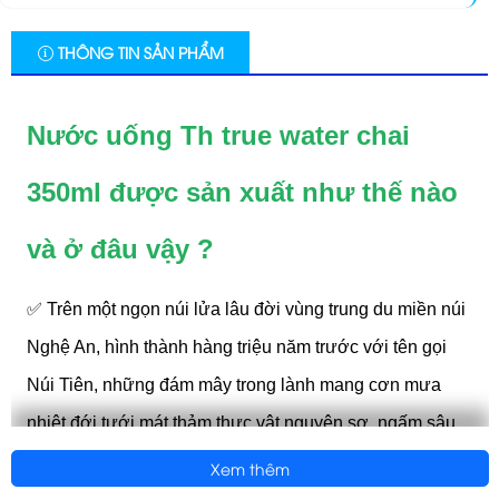
THÔNG TIN SẢN PHẨM
Nước uống Th true water chai
350ml được sản xuất như thế nào
và ở đâu vậy ?
✅
Trên một ngọn núi lửa lâu đời vùng trung du miền núi
Nghệ An, hình thành hàng triệu năm trước với tên gọi
Núi Tiên, những đám mây trong lành mang cơn mưa
nhiệt đới tưới mát thảm thực vật nguyên sơ, ngấm sâu
qua tầng tầng lớp lớp đá núi lửa bazan olivin, lọc đi
Xem thêm
những bụi bẩn và tạp chất, hình thành nguồn nước