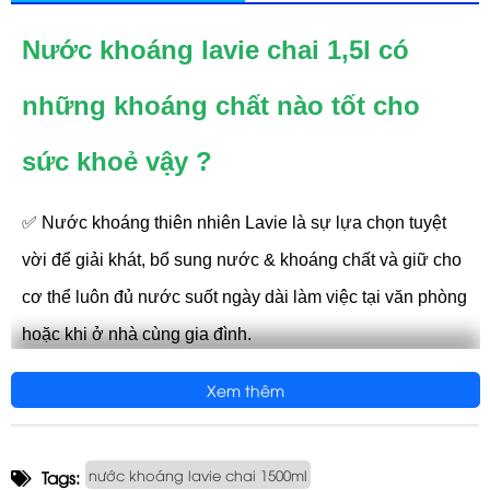
Nước khoáng lavie chai 1,5l có
những khoáng chất nào tốt cho
sức khoẻ vậy ?
✅ Nước khoáng thiên nhiên Lavie là sự lựa chọn tuyệt
vời để giải khát, bổ sung nước & khoáng chất và giữ cho
cơ thể luôn đủ nước suốt ngày dài làm việc tại văn phòng
hoặc khi ở nhà cùng gia đình.
✅ Không đường & không calo, Nước khoáng Lavie với 6
Xem thêm
khoáng chất thiết yếu là sự lựa chọn hoàn hảo để thay
thế các loại nước giải khát chứa nhiều đường, giúp bạn
nước khoáng lavie chai 1500ml
Tags:
và gia đình duy trì cuộc sống khỏe mạnh.