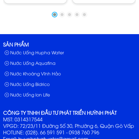
Suất Xứ: Việt Nam
Bảo Quản: Để nơi khô mát, tránh ánh sáng trực tiếp của
tia mặt trời.
SẢN PHẨM
Nước Uống Hupha Water
Nước Uống Aquafina
Nước Khoáng Vĩnh Hảo
Nước Uống Bidrico
Nước Uống Ion Life
CÔNG TY TNHH ĐẦU TƯ PHÁT TRIỂN HUỲNH PHÁT
MST: 0314317544
VPGD: 72/23/11 Đường Số 30, Phường 6, Quận Gò Vấp
HOTLINE: (028). 66 591 591 - 0938 760 796
Email: huynhphatwater@gmail.com