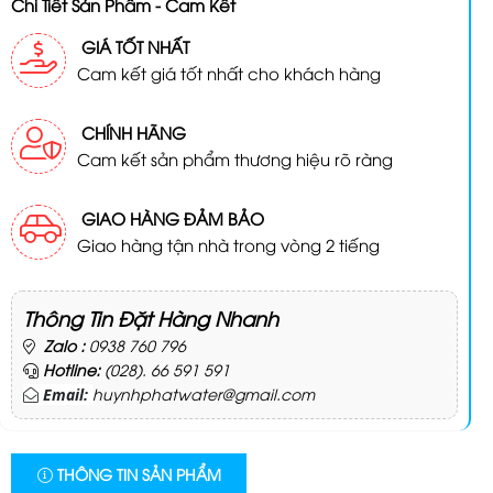
Chi Tiết Sản Phẩm - Cam Kết
GIÁ TỐT NHẤT
Cam kết giá tốt nhất cho khách hàng
CHÍNH HÃNG
Cam kết sản phẩm thương hiệu rõ ràng
GIAO HÀNG ĐẢM BẢO
Giao hàng tận nhà trong vòng 2 tiếng
Thông Tin Đặt Hàng Nhanh
Zalo :
0938 760 796
Hotline:
(028). 66 591 591
huynhphatwater@gmail.com
Email:
THÔNG TIN SẢN PHẨM