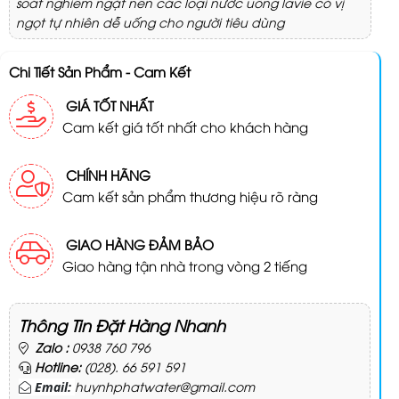
soát nghiêm ngặt nên các loại nước uống lavie có vị
ngọt tự nhiên dễ uống cho người tiêu dùng
Chi Tiết Sản Phẩm - Cam Kết
GIÁ TỐT NHẤT
Cam kết giá tốt nhất cho khách hàng
CHÍNH HÃNG
Cam kết sản phẩm thương hiệu rõ ràng
GIAO HÀNG ĐẢM BẢO
Giao hàng tận nhà trong vòng 2 tiếng
Thông Tin Đặt Hàng Nhanh
Zalo :
0938 760 796
Hotline:
(028). 66 591 591
huynhphatwater@gmail.com
Email: