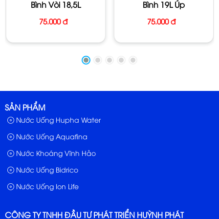
Bình Vòi 18,5L
Bình 19L Úp
Đặc Tính: Có khoáng, nước có vị, hơi lợ.
75.000 đ
75.000 đ
Hãng SX: Tập Đoàn Neatlé Waters
Suất Xứ: Việt Nam
Bảo Quản: Để nơi khô mát, tránh ánh sáng trực tiếp của
tia mặt trời.
SẢN PHẨM
Nước Uống Hupha Water
Nước Uống Aquafina
Nước Khoáng Vĩnh Hảo
Nước Uống Bidrico
Nước Uống Ion Life
CÔNG TY TNHH ĐẦU TƯ PHÁT TRIỂN HUỲNH PHÁT