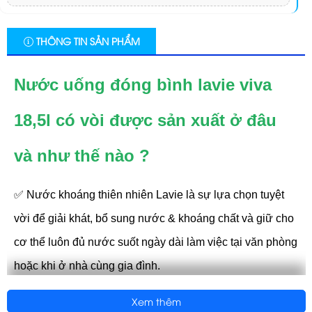
THÔNG TIN SẢN PHẨM
Nước uống đóng bình lavie viva
18,5l có vòi được sản xuất ở đâu
và như thế nào ?
✅ Nước khoáng thiên nhiên Lavie là sự lựa chọn tuyệt
vời để giải khát, bổ sung nước & khoáng chất và giữ cho
cơ thể luôn đủ nước suốt ngày dài làm việc tại văn phòng
hoặc khi ở nhà cùng gia đình.
✅ Không đường & không calo, Nước khoáng Lavie với 6
Xem thêm