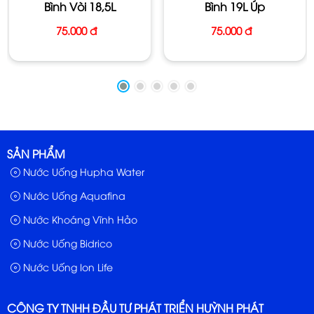
Bình Vòi 18,5L
Bình 19L Úp
Đặc Tính: Có khoáng, nước có vị, hơi lợ.
75.000 đ
75.000 đ
Hãng SX: Tập Đoàn Neatlé Waters
Suất Xứ: Việt Nam
Bảo Quản: Để nơi khô mát, tránh ánh sáng trực tiếp của
tia mặt trời.
SẢN PHẨM
Nước Uống Hupha Water
Nước Uống Aquafina
Nước Khoáng Vĩnh Hảo
Nước Uống Bidrico
Nước Uống Ion Life
CÔNG TY TNHH ĐẦU TƯ PHÁT TRIỂN HUỲNH PHÁT