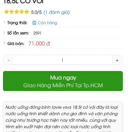
18,5L CÓ VÒI
5.0/5
(1 đánh giá)
Trạng thái:
Còn hàng
Số lần xem:
2591
71,000 đ
Giá bán:
-
+
Mua ngay
Giao Hàng Miễn Phí Tại Tp.HCM
Nước uống đóng bình lavie viva 18,5l có vòi đây là loại
nước uống tinh khiết dành cho gia đình và văn phòng
cũng như trường học hiện nay rất nhiều, cùng với quy
trình sản xuất hiện đại nên các loại nước uống tinh