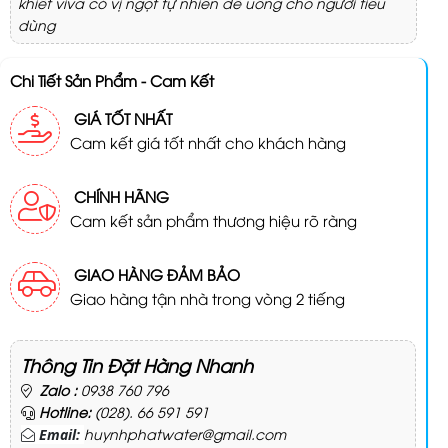
khiết viva có vị ngọt tự nhiên dễ uống cho người tiêu
dùng
Chi Tiết Sản Phẩm - Cam Kết
GIÁ TỐT NHẤT
Cam kết giá tốt nhất cho khách hàng
CHÍNH HÃNG
Cam kết sản phẩm thương hiệu rõ ràng
GIAO HÀNG ĐẢM BẢO
Giao hàng tận nhà trong vòng 2 tiếng
Thông Tin Đặt Hàng Nhanh
Zalo :
0938 760 796
Hotline:
(028). 66 591 591
huynhphatwater@gmail.com
Email: