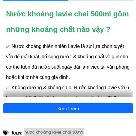
Nước khoáng lavie chai 500ml gồm
những khoáng chất nào vậy ?
✅ Nước khoáng thiên nhiên Lavie là sự lựa chọn tuyệt
vời để giải khát, bổ sung nước & khoáng chất và giữ cho
cơ thể luôn đủ nước suốt ngày dài làm việc tại văn phòng
hoặc khi ở nhà cùng gia đình.
✅ Không đường & không calo, Nước khoáng Lavie với 6
khoáng chất thiết yếu là sự lựa chọn hoàn hảo để thay
Xem thêm
thế các loại nước giải khát chứa nhiều đường, giúp bạn
và gia đình duy trì cuộc sống khỏe mạnh.
✅ Mỗi bình nước khoáng thiên nhiên La Vie đều được
nước khoáng lavie chai 500ml
Tags: