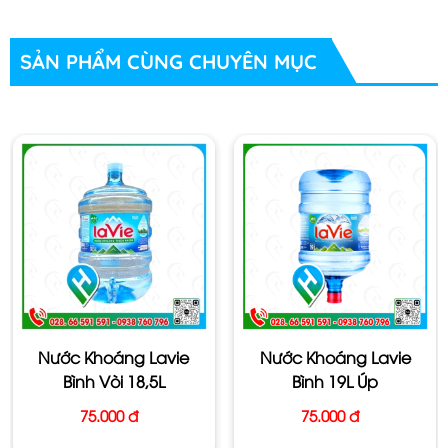
đóng chai tại nguồn & phải trải qua quá trình quản lý chất
lượng bao gồm 12 bước nghiêm ngặt theo tiêu chuẩn
SẢN PHẨM CÙNG CHUYÊN MỤC
của tập đoàn Nestle, đảm bảo các quy định vệ sinh và
giữ được chất lượng & thành phần khoáng cơ bản của
nước.
Nước khoáng lavie chai 500ml được sản xuất bởi
công ty nào vậy ?
Tên SP: Nước khoáng thiên nhiên Lavie
Dung Tích: chai 500ml
Quy Cách: Thùng 24 chai
Đặc Tính: Có khoáng, nước có vị, hơi lợ.
Nước Khoáng Lavie
Nước Khoáng Lavie
Bình Vòi 18,5L
Bình 19L Úp
Hãng SX: Tập Đoàn Neatlé Waters
75.000 đ
75.000 đ
Suất Xứ: Việt Nam