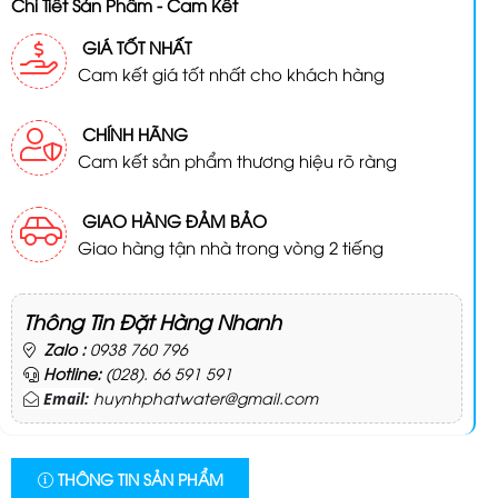
Chi Tiết Sản Phẩm - Cam Kết
GIÁ TỐT NHẤT
Cam kết giá tốt nhất cho khách hàng
CHÍNH HÃNG
Cam kết sản phẩm thương hiệu rõ ràng
GIAO HÀNG ĐẢM BẢO
Giao hàng tận nhà trong vòng 2 tiếng
Thông Tin Đặt Hàng Nhanh
Zalo :
0938 760 796
Hotline:
(028). 66 591 591
huynhphatwater@gmail.com
Email:
THÔNG TIN SẢN PHẨM