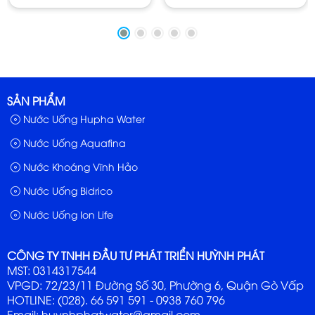
Bảo Quản: Để nơi khô mát, tránh ánh sáng trực tiếp của
tia mặt trời.
SẢN PHẨM
Nước Uống Hupha Water
Nước Uống Aquafina
Nước Khoáng Vĩnh Hảo
Nước Uống Bidrico
Nước Uống Ion Life
CÔNG TY TNHH ĐẦU TƯ PHÁT TRIỂN HUỲNH PHÁT
MST: 0314317544
VPGD: 72/23/11 Đường Số 30, Phường 6, Quận Gò Vấp
HOTLINE: (028). 66 591 591 - 0938 760 796
Email: huynhphatwater@gmail.com